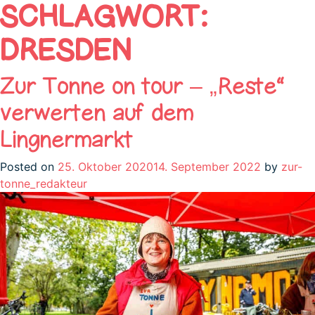
SCHLAGWORT:
DRESDEN
Zur Tonne on tour – „Reste“
verwerten auf dem
Lingnermarkt
Posted on
25. Oktober 2020
14. September 2022
by
zur-
tonne_redakteur