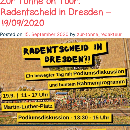
Zur Tonne on Tour:
Radentscheid in Dresden –
19/09/2020
Posted on
15. September 2020
by
zur-tonne_redakteur