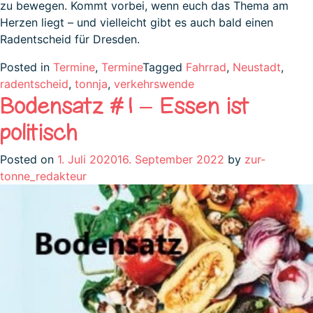
zu bewegen. Kommt vorbei, wenn euch das Thema am
Herzen liegt – und vielleicht gibt es auch bald einen
Radentscheid für Dresden.
Posted in
Termine
,
Termine
Tagged
Fahrrad
,
Neustadt
,
radentscheid
,
tonnja
,
verkehrswende
Bodensatz #1 – Essen ist
politisch
Posted on
1. Juli 2020
16. September 2022
by
zur-
tonne_redakteur