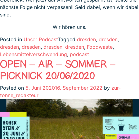
nächste Folge nicht verpassen!! Seid dabei, wenn wir dabei
sind.
Wir hören uns.
Posted in
Unser Podcast
Tagged
dresden
,
dresden
,
dresden
,
dresden
,
dresden
,
dresden
,
Foodwaste
,
Lebensmittelverschwendung
,
podcast
OPEN – AIR – SOMMER –
PICKNICK 20/06/2020
Posted on
5. Juni 2020
16. September 2022
by
zur-
tonne_redakteur