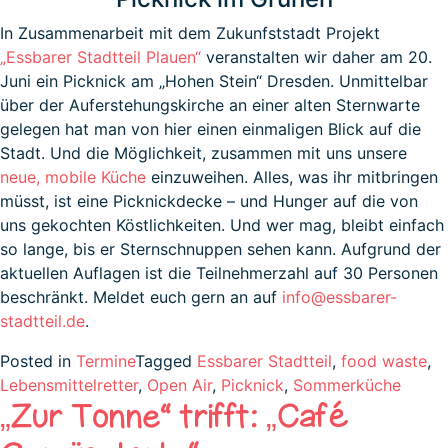
In Zusammenarbeit mit dem Zukunfststadt Projekt
„Essbarer Stadtteil Plauen“
veranstalten wir daher am 20.
Juni ein Picknick am „Hohen Stein“ Dresden. Unmittelbar
über der Auferstehungskirche an einer alten Sternwarte
gelegen hat man von hier einen einmaligen Blick auf die
Stadt. Und die Möglichkeit, zusammen mit uns unsere
neue, mobile Küche
einzuweihen. Alles, was ihr mitbringen
müsst, ist eine Picknickdecke – und Hunger auf die von
uns gekochten Köstlichkeiten. Und wer mag, bleibt einfach
so lange, bis er Sternschnuppen sehen kann. Aufgrund der
aktuellen Auflagen ist die Teilnehmerzahl auf 30 Personen
beschränkt. Meldet euch gern an auf
info@essbarer-
stadtteil.de
.
Posted in
Termine
Tagged
Essbarer Stadtteil
,
food waste
,
Lebensmittelretter
,
Open Air
,
Picknick
,
Sommerküche
„Zur Tonne“ trifft: „Café