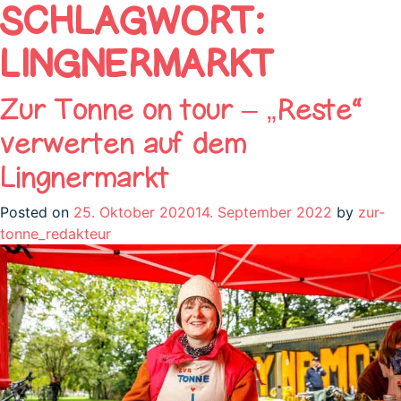
SCHLAGWORT:
LINGNERMARKT
Zur Tonne on tour – „Reste“
verwerten auf dem
Lingnermarkt
Posted on
25. Oktober 2020
14. September 2022
by
zur-
tonne_redakteur