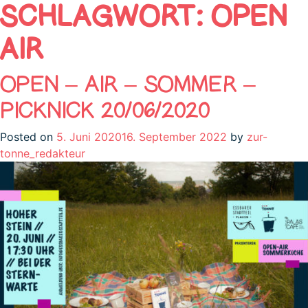
SCHLAGWORT:
OPEN
AIR
OPEN – AIR – SOMMER –
PICKNICK 20/06/2020
Posted on
5. Juni 2020
16. September 2022
by
zur-
tonne_redakteur