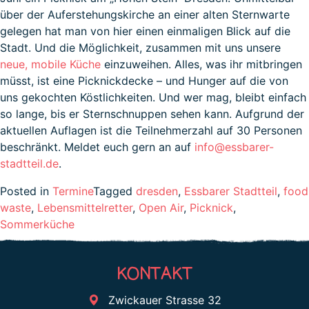
über der Auferstehungskirche an einer alten Sternwarte
gelegen hat man von hier einen einmaligen Blick auf die
Stadt. Und die Möglichkeit, zusammen mit uns unsere
neue, mobile Küche
einzuweihen. Alles, was ihr mitbringen
müsst, ist eine Picknickdecke – und Hunger auf die von
uns gekochten Köstlichkeiten. Und wer mag, bleibt einfach
so lange, bis er Sternschnuppen sehen kann. Aufgrund der
aktuellen Auflagen ist die Teilnehmerzahl auf 30 Personen
beschränkt. Meldet euch gern an auf
info@essbarer-
stadtteil.de
.
Posted in
Termine
Tagged
dresden
,
Essbarer Stadtteil
,
food
waste
,
Lebensmittelretter
,
Open Air
,
Picknick
,
Sommerküche
KONTAKT
Zwickauer Strasse 32