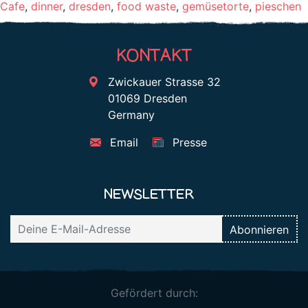
Cafe
,
dinner
,
dresden
,
food waste
,
gemüsetorte
,
pieschen
KONTAKT
Zwickauer Strasse 32
01069 Dresden
Germany
Email
Presse
NEWSLETTER
Gefördert durch: