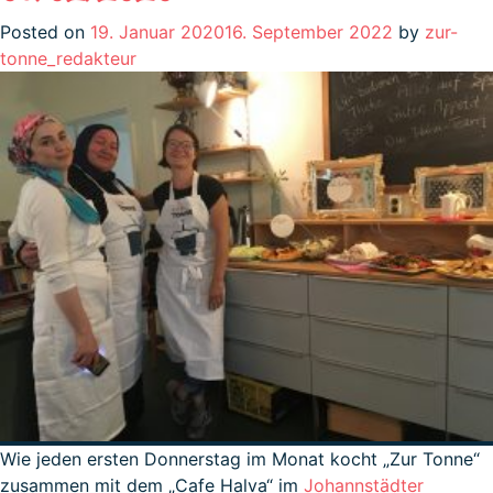
Posted on
19. Januar 2020
16. September 2022
by
zur-
tonne_redakteur
Wie jeden ersten Donnerstag im Monat kocht „Zur Tonne“
zusammen mit dem „Cafe Halva“ im
Johannstädter