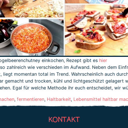
ogelbeerenchutney einkochen, Rezept gibt es
hier
o zahlreich wie verschieden im Aufwand. Neben dem Einfri
 liegt momentan total im Trend. Wahrscheinlich auch durch 
r gemacht und trocken, kühl und lichtgeschützt gelagert wer
ehen. Egal für welche Methode ihr euch entscheidet, wir w
machen
,
fermentieren
,
Haltbarkeit
,
Lebensmittel haltbar ma
KONTAKT