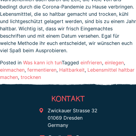
bedingt durch die Corona-Pandemie zu Hause verbringen.
Lebensmitttel, die so haltbar gemacht und trocken, kühl
und lichtgeschützt gelagert werden, sind bis zu einem Jahr
haltbar. Wichtig ist, dass wir frisch Eingemachtes
beschriften und mit einem Datum versehen. Egal für
welche Methode ihr euch entscheidet, wir wünschen euch
viel Spaß beim Ausprobieren.
Posted in
Was kann ich tun
Tagged
einfrieren
,
einlegen
,
einmachen
,
fermentieren
,
Haltbarkeit
,
Lebensmittel haltbar
machen
,
trocknen
KONTAKT
Zwickauer Strasse 32
01069 Dresden
Germany