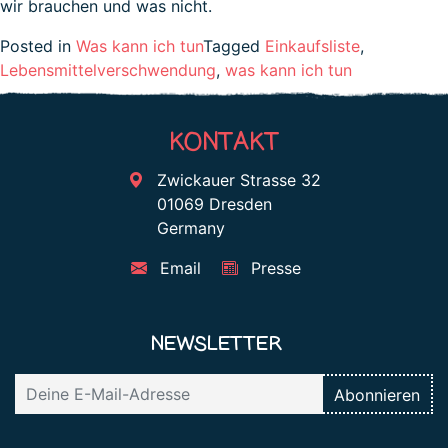
wir brauchen und was nicht.
Posted in
Was kann ich tun
Tagged
Einkaufsliste
,
Lebensmittelverschwendung
,
was kann ich tun
KONTAKT
Zwickauer Strasse 32
01069 Dresden
Germany
Email
Presse
NEWSLETTER