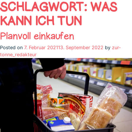
SCHLAGWORT:
WAS
KANN ICH TUN
Planvoll einkaufen
Posted on
7. Februar 2021
13. September 2022
by
zur-
tonne_redakteur