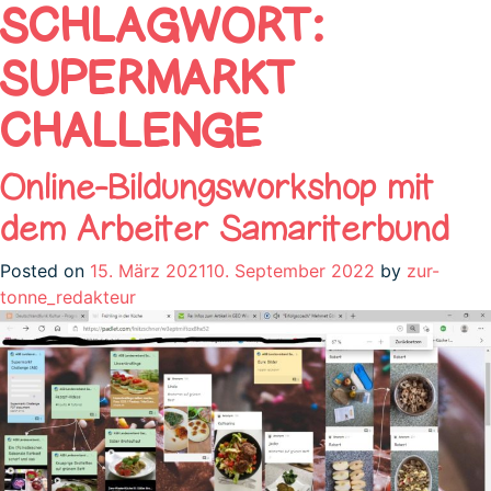
SCHLAGWORT:
SUPERMARKT
CHALLENGE
Online-Bildungsworkshop mit
dem Arbeiter Samariterbund
Posted on
15. März 2021
10. September 2022
by
zur-
tonne_redakteur