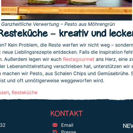
Ganzheitliche Verwertung – Pesto aus Möhrengrün
Resteküche – kreativ und lecke
n? Kein Problem, die Reste werfen wir nicht weg – sondern 
neue Lieblingsrezepte entdecken. Falls die Inspiration feh
an. Außerdem legen wir euch
Restegourmet
ans Herz, eine zu
 der Lebensmittelrettung verschrieben hat, unterstützen wir
 machen wir Pesto, aus Schalen Chips und Gemüsebrühe. So
ist und oft unnötigerweise weggeworfen wird.
ssen
,
Resteküche
KONTAKT
NE
 32
Email
Presse