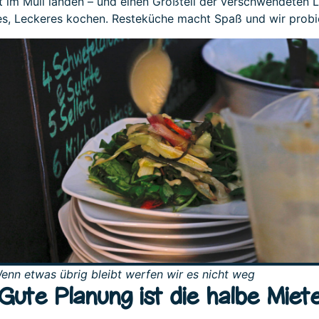
ft im Müll landen – und einen Großteil der verschwendeten
les, Leckeres kochen. Resteküche macht Spaß und wir prob
enn etwas übrig bleibt werfen wir es nicht weg
Gute Planung ist die halbe Miet