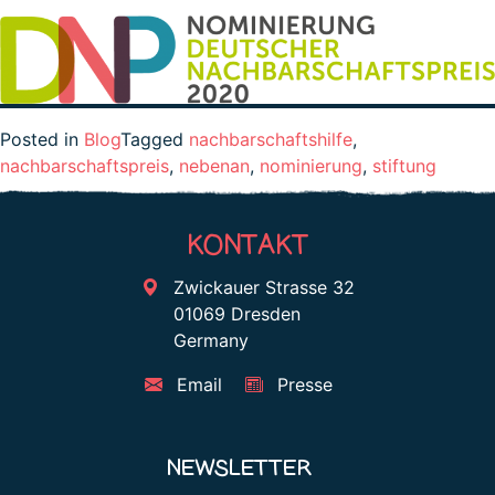
Posted in
Blog
Tagged
nachbarschaftshilfe
,
nachbarschaftspreis
,
nebenan
,
nominierung
,
stiftung
KONTAKT
Zwickauer Strasse 32
01069 Dresden
Germany
Email
Presse
NEWSLETTER