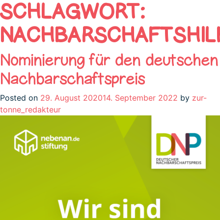
SCHLAGWORT:
NACHBARSCHAFTSHIL
Nominierung für den deutschen
Nachbarschaftspreis
Posted on
29. August 2020
14. September 2022
by
zur-
tonne_redakteur